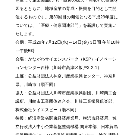
を通じて企業製品のPR・販路の拡大・商取引の促進を
図るとともに、地域産業の育成・振興を目的として開
催するものです。第30回目の開催となる平成29年度に
ついては、「医療・健康関連部門」を新設して実施い
たします。
会期：平成29年7月12日(水)～14日(金) 3日間 午前10時
～午後5時
会場：かながわサイエンスパーク（KSP）イノベーシ
ョンセンター西棟（川崎市高津区坂戸3-2-1）
主催：公益財団法人神奈川産業振興センター、神奈川
県、川崎市（順不同）
協力：公益財団法人川崎市産業振興財団、川崎商工会
議所、川崎市工業団体連合会、川崎工業振興倶楽部、
株式会社ケイエスピー（順不同）
後援：経済産業省関東経済産業局、横浜市経済局、独
立行政法人中小企業基盤整備機構 関東本部、日本貿易