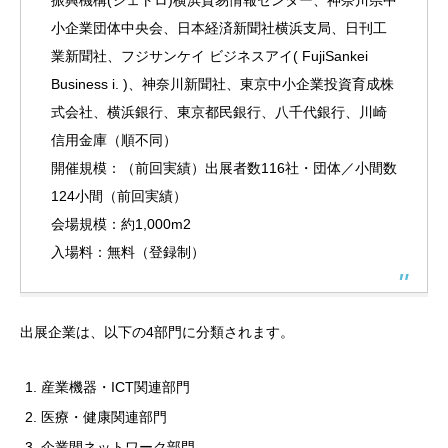
振興機構(ジェトロ)横浜貿易情報センター、神奈川県中
小企業団体中央会、日本経済新聞社横浜支局、日刊工
業新聞社、フジサンケイ ビジネスアイ( FujiSankei
Business i. )、神奈川新聞社、東京中小企業投資育成株
式会社、横浜銀行、東京都民銀行、八千代銀行、川崎
信用金庫（順不同）
開催規模：（前回実績）出展者数116社・団体／小間数
124小間（前回実績）
会場規模：約1,000m2
入場料：無料（登録制）
出展企業は、以下の4部門に分類されます。
産業機器・ICT関連部門
医療・健康関連部門
企業間ネットワーク部門